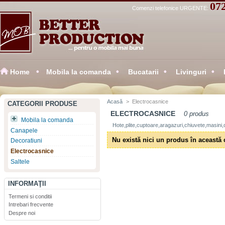
07
Comenzi telefonice URGENTE:
Home
Mobila la comanda
Bucatarii
Livinguri
Acasă
>
Electrocasnice
CATEGORII PRODUSE
ELECTROCASNICE
0 produs
Mobila la comanda
Hote,plite,cuptoare,aragazuri,chiuvete,masini,d
Canapele
Nu există nici un produs în această 
Decoratiuni
Electrocasnice
Saltele
INFORMAŢII
Termeni si conditii
Intrebari frecvente
Despre noi