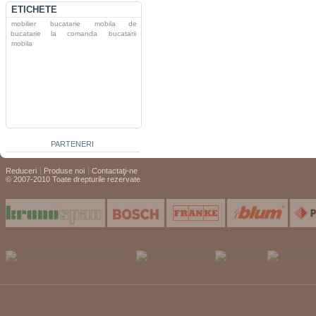
ETICHETE
mobilier
bucatarie
mobila de
bucatarie la comanda
bucatarii
mobila
PARTENERI
Reduceri
Produse noi
Contactaţi-ne
© 2007-2010 Toate drepturile rezervate