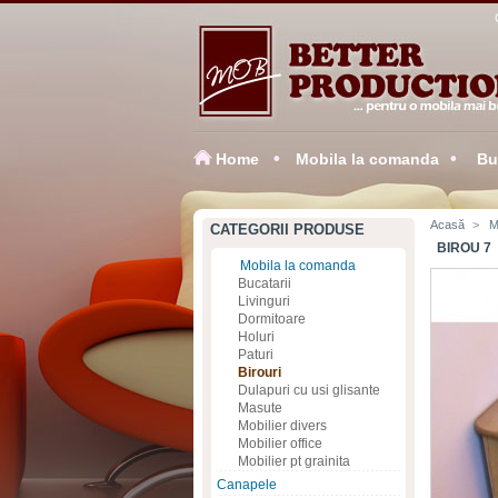
Home
Mobila la comanda
Buc
Acasă
>
M
CATEGORII PRODUSE
BIROU 7
Mobila la comanda
Bucatarii
Livinguri
Dormitoare
Holuri
Paturi
Birouri
Dulapuri cu usi glisante
Masute
Mobilier divers
Mobilier office
Mobilier pt grainita
Canapele