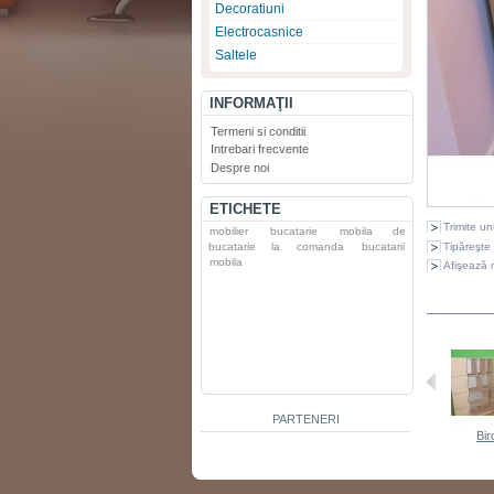
Decoratiuni
Electrocasnice
Saltele
INFORMAŢII
Termeni si conditii
Intrebari frecvente
Despre noi
ETICHETE
Trimite un
mobilier
bucatarie
mobila de
Tipăreşte
bucatarie la comanda
bucatarii
mobila
Afişează 
DIN AC
PARTENERI
Bir