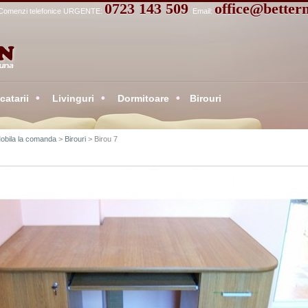
0723 143 509
office@better
Comenzi telefonice URGENTE:
Email:
atarii
Livinguri
Dormitoare
Birouri
obila la comanda
>
Birouri
> Birou 7