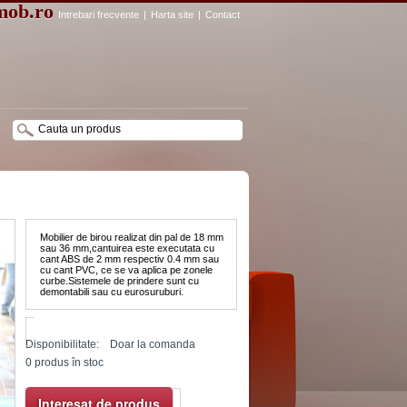
mob.ro
Intrebari frecvente
|
Harta site
|
Contact
Mobilier de birou realizat din pal de 18 mm
sau 36 mm,cantuirea este executata cu
cant ABS de 2 mm respectiv 0.4 mm sau
cu cant PVC, ce se va aplica pe zonele
curbe.Sistemele de prindere sunt cu
demontabili sau cu eurosuruburi.
Disponibilitate:
Doar la comanda
0
produs în stoc
Interesat de produs