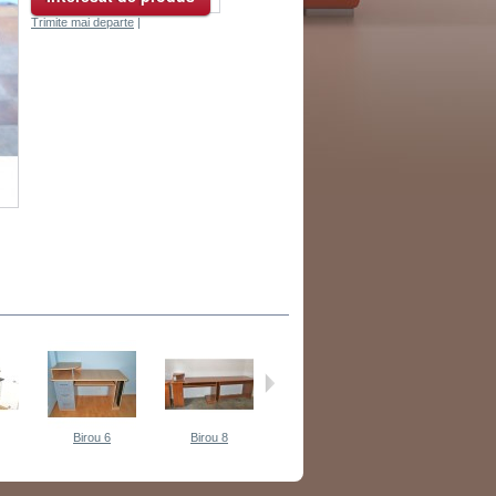
Trimite mai departe
|
Birou 6
Birou 8
Birou 9
Birou 10