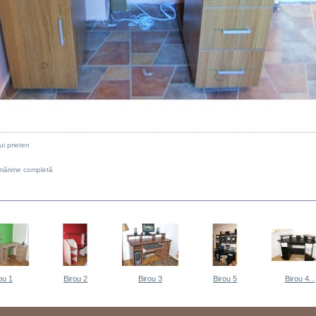
ui prieten
mărime completă
EEASI CATEGORIE
ou 1
Birou 2
Birou 3
Birou 5
Birou 4...