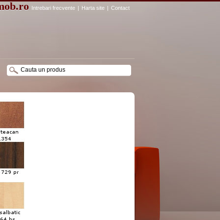
mob.ro
Intrebari frecvente
|
Harta site
|
Contact