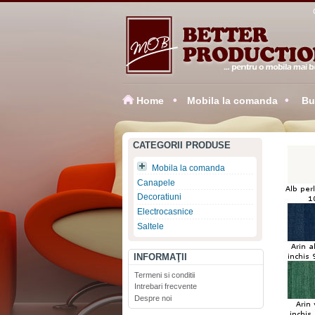
Home
Mobila la comanda
Buc
CATEGORII PRODUSE
Mobila la comanda
Canapele
Decoratiuni
Electrocasnice
Saltele
INFORMAŢII
Termeni si conditii
Intrebari frecvente
Despre noi