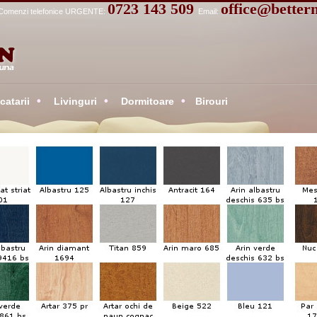
0723 143 509
office@better
Comenzi telefonice URGENTE:
Email:
atarii
Livinguri
Dormitoare
Birouri