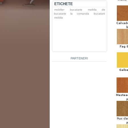
ETICHETE
mobilier
bucatarie
mobila de
bucatarie la comanda
bucatarii
mobila
PARTENERI