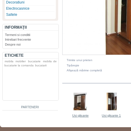
Decoratiuni
Electrocasnice
Saltele
INFORMAŢII
Termeni si conditii
Intrebari frecvente
Despre noi
ETICHETE
Trimite unui prieten
mobila
mobilier
bucatarie
mobila de
Tipăreşte
bucatarie la comanda
bucatarii
Afişează mărime completă
DIN ACEEASI CATEGORIE
PARTENERI
Usi glisante
Usi glisante 1