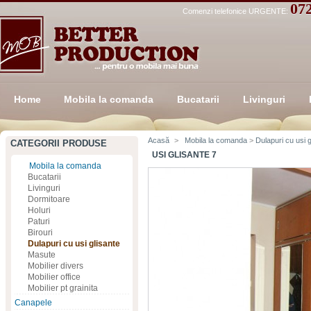
07
Comenzi telefonice URGENTE:
Home
Mobila la comanda
Bucatarii
Livinguri
Acasă
>
Mobila la comanda
>
Dulapuri cu usi g
CATEGORII PRODUSE
USI GLISANTE 7
Mobila la comanda
Bucatarii
Livinguri
Dormitoare
Holuri
Paturi
Birouri
Dulapuri cu usi glisante
Masute
Mobilier divers
Mobilier office
Mobilier pt grainita
Canapele