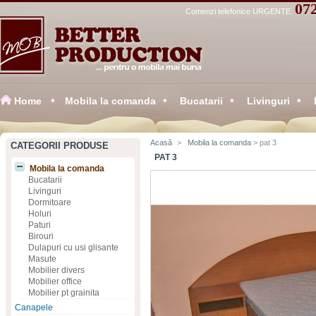
07
Comenzi telefonice URGENTE:
Home
Mobila la comanda
Bucatarii
Livinguri
Acasă
>
Mobila la comanda
> pat 3
CATEGORII PRODUSE
PAT 3
Mobila la comanda
Bucatarii
Livinguri
Dormitoare
Holuri
Paturi
Birouri
Dulapuri cu usi glisante
Masute
Mobilier divers
Mobilier office
Mobilier pt grainita
Canapele