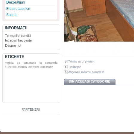
Decoratiuni
Electrocasnice
Saltele
INFORMAŢII
Termeni si conditii
Intrebari frecvente
Despre noi
ETICHETE
Trimite unui prieten
mobila de bucatarie la comanda
Tipăreşte
bucatarii
mobila
mobilier
bucatarie
Afişează mărime completă
DIN ACEEASI CATEGORIE
PARTENERI