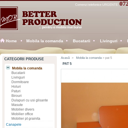
07
Comenzi telefonice URGENTE:
Home
Mobila la comanda
Bucatarii
Livinguri
Acasă
>
Mobila la comanda
> pat 5
CATEGORII PRODUSE
PAT 5
Mobila la comanda
Bucatarii
Livinguri
Dormitoare
Holuri
Paturi
Birouri
Dulapuri cu usi glisante
Masute
Mobilier divers
Mobilier office
Mobilier pt grainita
Canapele