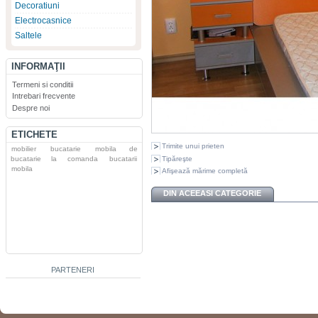
Decoratiuni
Electrocasnice
Saltele
INFORMAŢII
Termeni si conditii
Intrebari frecvente
Despre noi
ETICHETE
Trimite unui prieten
mobilier
bucatarie
mobila de
Tipăreşte
bucatarie la comanda
bucatarii
mobila
Afişează mărime completă
DIN ACEEASI CATEGORIE
PARTENERI