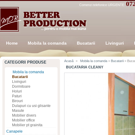
07
Comenzi telefonice URGENTE:
Home
Mobila la comanda
Bucatarii
Livinguri
Acasă
>
Mobila la comanda
>
Bucatarii
> Bucat
CATEGORII PRODUSE
BUCATARIA CLEANY
Mobila la comanda
Bucatarii
Livinguri
Dormitoare
Holuri
Paturi
Birouri
Dulapuri cu usi glisante
Masute
Mobilier divers
Mobilier office
Mobilier pt grainita
Canapele