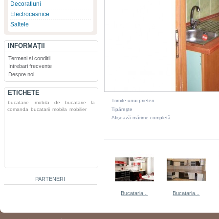
Decoratiuni
Electrocasnice
Saltele
INFORMAŢII
Termeni si conditii
Intrebari frecvente
Despre noi
ETICHETE
Trimite unui prieten
bucatarie
mobila de bucatarie la
Tipăreşte
comanda
bucatarii
mobila
mobilier
Afişează mărime completă
DIN ACEEASI CATEGORIE
PARTENERI
Bucataria...
Bucataria...