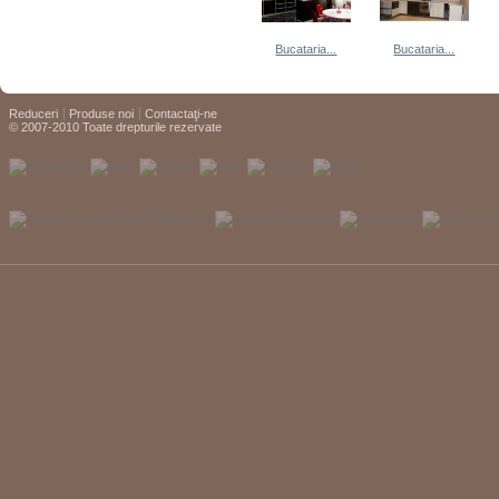
Bucataria...
Bucataria...
Reduceri
Produse noi
Contactaţi-ne
© 2007-2010 Toate drepturile rezervate