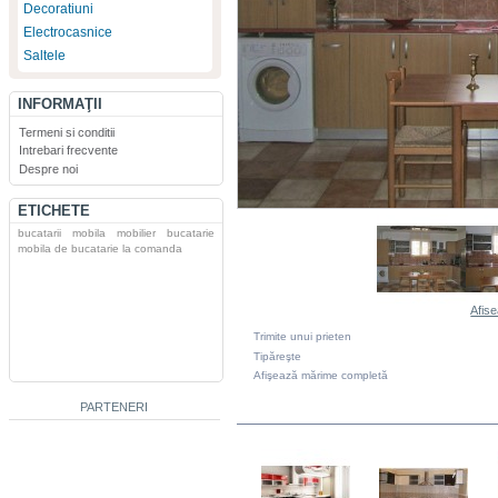
Decoratiuni
Electrocasnice
Saltele
INFORMAŢII
Termeni si conditii
Intrebari frecvente
Despre noi
ETICHETE
bucatarii
mobila
mobilier
bucatarie
mobila de bucatarie la comanda
Afise
Trimite unui prieten
Tipăreşte
Afişează mărime completă
PARTENERI
DIN ACEEASI CATEGORIE