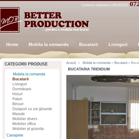
07
Comenzi telefonice URGENTE:
Home
Mobila la comanda
Bucatarii
Livinguri
Acasă
>
Mobila la comanda
>
Bucatarii
> Buca
CATEGORII PRODUSE
BUCATARIA TRENDUM
Mobila la comanda
Bucatarii
Livinguri
Dormitoare
Holuri
Paturi
Birouri
Dulapuri cu usi glisante
Masute
Mobilier divers
Mobilier office
Mobilier pt grainita
Canapele