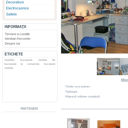
Decoratiuni
Electrocasnice
Saltele
INFORMAŢII
Termeni si conditii
Intrebari frecvente
Despre noi
ETICHETE
mobilier
bucatarie
mobila de
bucatarie la comanda
bucatarii
mobila
Afise
Trimite unui prieten
Tipăreşte
Afişează mărime completă
DIN ACEEASI CATEGORIE
PARTENERI