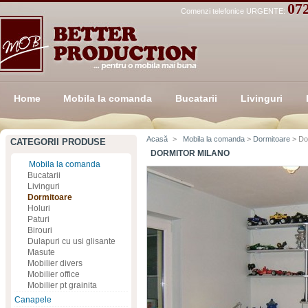
07
Comenzi telefonice URGENTE:
Home
Mobila la comanda
Bucatarii
Livinguri
Acasă
>
Mobila la comanda
>
Dormitoare
> Do
CATEGORII PRODUSE
DORMITOR MILANO
Mobila la comanda
Bucatarii
Livinguri
Dormitoare
Holuri
Paturi
Birouri
Dulapuri cu usi glisante
Masute
Mobilier divers
Mobilier office
Mobilier pt grainita
Canapele