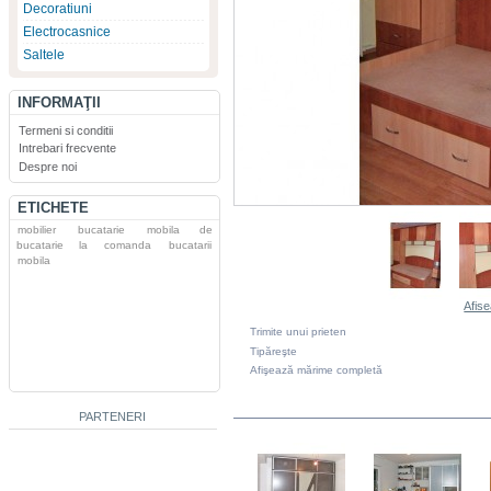
Decoratiuni
Electrocasnice
Saltele
INFORMAŢII
Termeni si conditii
Intrebari frecvente
Despre noi
ETICHETE
mobilier
bucatarie
mobila de
bucatarie la comanda
bucatarii
mobila
Afise
Trimite unui prieten
Tipăreşte
Afişează mărime completă
DIN ACEEASI CATEGORIE
PARTENERI