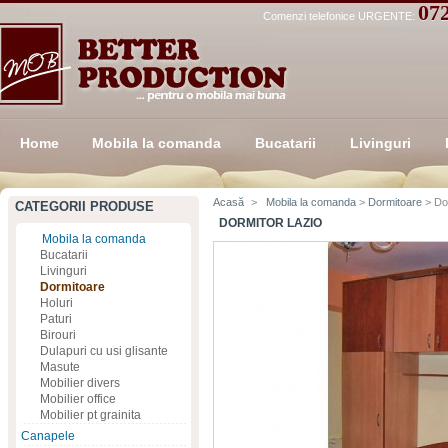
07
Comenzi telefonice URGENTE:
Home
Mobila la comanda
Bucatarii
Livinguri
Acasă
>
Mobila la comanda
>
Dormitoare
> Do
CATEGORII PRODUSE
DORMITOR LAZIO
Mobila la comanda
Bucatarii
Livinguri
Dormitoare
Holuri
Paturi
Birouri
Dulapuri cu usi glisante
Masute
Mobilier divers
Mobilier office
Mobilier pt grainita
Canapele